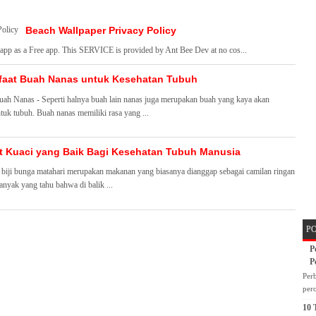
Beach Wallpaper Privacy Policy
 app as a Free app. This SERVICE is provided by Ant Bee Dev at no cos...
faat Buah Nanas untuk Kesehatan Tubuh
ah Nanas - Seperti halnya buah lain nanas juga merupakan buah yang kaya akan
tuk tubuh. Buah nanas memiliki rasa yang ...
t Kuaci yang Baik Bagi Kesehatan Tubuh Manusia
 biji bunga matahari merupakan makanan yang biasanya dianggap sebagai camilan ringan
banyak yang tahu bahwa di balik ...
P
P
P
Per
per
mem
10 
meru