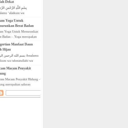
ah Dekat
a merugikan orang ...
alamu ‘alaikum wa
matullahi wa barakatuh 10
am Yoga Untuk
da Akan Melahirkan Sudah
urunkan Berat Badan
t - Tanda melahi...
am Yoga Untuk Menurunkan
at Badan - Yoga merupakan
han fisik yang dapat
gertian Manfaat Daun
yehatkan, yang baik untuk
ih Hijau
ehatan jasmani mauun roh...
بسم الله الرحمن ا Assalamu
aikum wa rahmatullahi wa
akatuh Pengertian Manfaat
cam Macam Penyakit
 Sirih Hijau - Daun Sirih atau
dung
m bahasa la...
am Macam Penyakit Hidung -
ung merupakan saluran
napasan yang berguna untuk
ghirup oksigen dan
geluarkan karbondioksida,
..