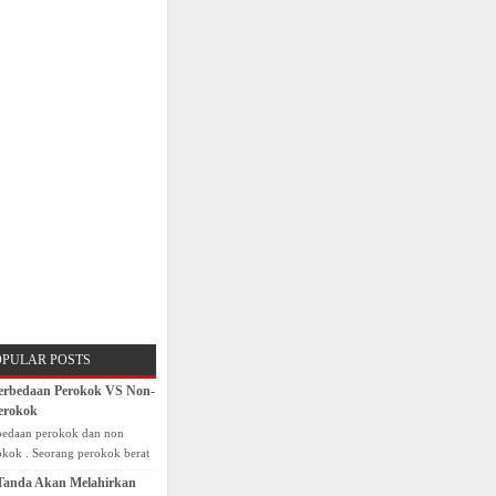
OPULAR POSTS
erbedaan Perokok VS Non-
erokok
bedaan perokok dan non
okok . Seorang perokok berat
punyai resiko yang dapat
Tanda Akan Melahirkan
gikan diri sendiri dan dapat