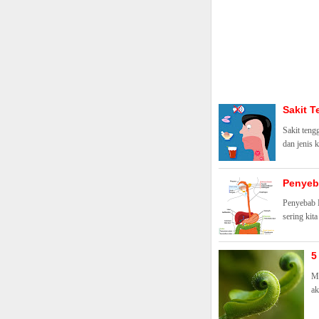
Sakit T
Sakit teng
dan jenis 
Penyeb
Penyebab H
sering kita
5
Ma
ak