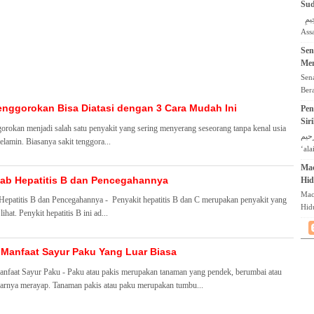
Sud
jug
بِسْمِ اللَّهِ الرَّحْمَنِ الرَّحِيمِ
Ass
rah
Sen
Tan
Men
Deka
Sen
Ber
lati
enggorokan Bisa Diatasi dengan 3 Cara Mudah Ini
Pen
men
Sir
gorokan menjadi salah satu penyakit yang sering menyerang seseorang tanpa kenal usia
kes
لرحيم
kelamin. Biasanya sakit tenggora...
‘al
bar
Ma
Daun
ab Hepatitis B dan Pencegahannya
Hi
dala
Mac
epatitis B dan Pencegahannya - Penyakit hepatitis B dan C merupakan penyakit yang
Hid
 lihat. Penykit hepatitis B ini ad...
per
men
men
 Manfaat Sayur Paku Yang Luar Biasa
hid.
nfaat Sayur Paku - Paku atau pakis merupakan tanaman yang pendek, berumbai atau
arnya merayap. Tanaman pakis atau paku merupakan tumbu...