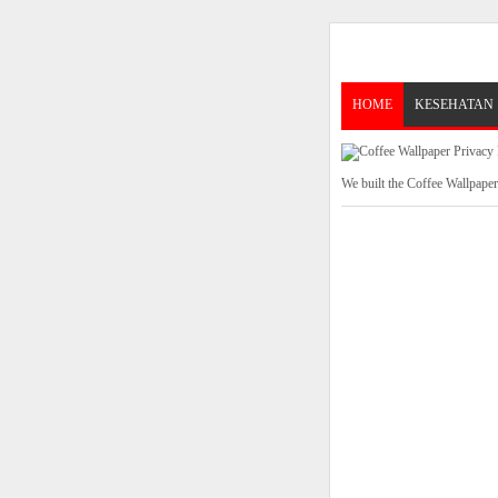
HOME
KESEHATAN
We built the Coffee Wallpape